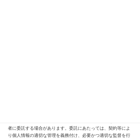
⑤
法令・約款等に基づく対応、トラブル予防・不正防止
4. 法令上の根拠
当法人は、個人情報保護法その他の法令に基づき、上記目的の
達成に必要な範囲で個人情報を取り扱います。
5. 第三者提供
次の場合を除き、第三者に個人情報を提供しません。
- 本人の同意がある場合
- 法令に基づく場合
- 人の生命・身体・財産の保護のために必要で、本人の同意取
得が困難な場合
- 業務委託（次項の「委託先」）に伴う提供で、当該委託先を
適切に監督する場合
6. 委託先（データ処理・保存）
当法人は、データベース運用、Webアプリのホスティング、メ
ール配信、業務オートメーション、アクセス解析等を外部事業
者に委託する場合があります。委託にあたっては、契約等によ
り個人情報の適切な管理を義務付け、必要かつ適切な監督を行