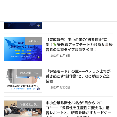
1.4倍の成果を生む“対等な契約”
秒速経営コラム
2025年12月8日
【完成報告】中小企業の“思考停止”に
お知らせ
喝！
管理職アップデート力診断＆
経
営者の武将タイプ診断を公開！
2025年11月3日
「評価モード」の罠——ベテラン上司が
秒速経営コラム
引き起こす”誤作動”と、QQが担う安全
装置
2025年9月30日
中小企業診断士39名が“目からウロ
秒速経営コラム
コ”──「多様性を生産性に変える」講
習レポートと、現場を動かすカードゲー