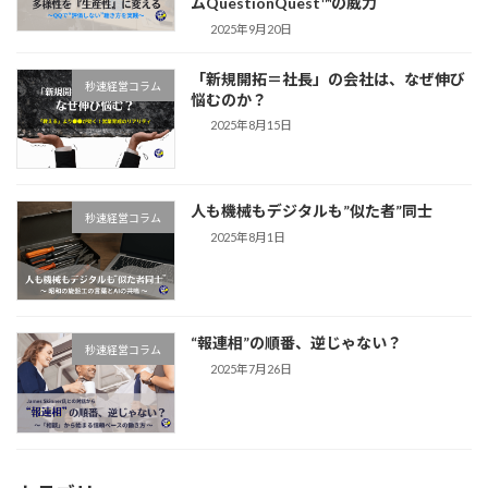
ムQuestionQuest™の威力
2025年9月20日
「新規開拓＝社長」の会社は、なぜ伸び
秒速経営コラム
悩むのか？
2025年8月15日
人も機械もデジタルも”似た者”同士
秒速経営コラム
2025年8月1日
“報連相”の順番、逆じゃない？
秒速経営コラム
2025年7月26日