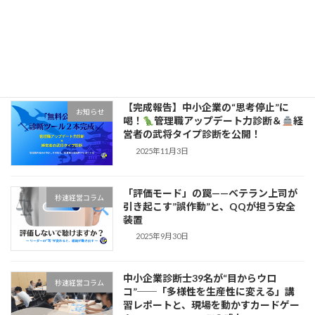
1.4倍の成果を生む“対等な契約”
秒速経営コラム
2025年12月8日
【完成報告】中小企業の“思考停止”に
お知らせ
喝！
管理職アップデート力診断＆
経
営者の武将タイプ診断を公開！
2025年11月3日
「評価モード」の罠——ベテラン上司が
秒速経営コラム
引き起こす”誤作動”と、QQが担う安全
装置
2025年9月30日
中小企業診断士39名が“目からウロ
秒速経営コラム
コ”──「多様性を生産性に変える」講
習レポートと、現場を動かすカードゲー