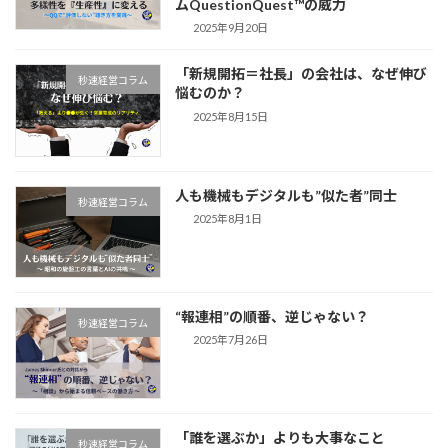
ムQuestionQuest™の威力
2025年9月20日
「新規開拓＝社長」の会社は、なぜ伸び
秒速経営コラム
悩むのか？
2025年8月15日
人も機械もデジタルも”似た者”同士
秒速経営コラム
2025年8月1日
“報連相”の順番、逆じゃない？
秒速経営コラム
2025年7月26日
「誰を選ぶか」よりも大事なこと
秒速経営コラム